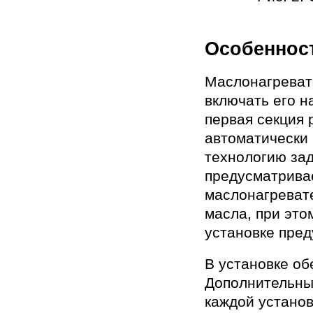
Особеннос
Маслонагревате
включать его 
первая секция 
автоматически
технологию за
предусматрива
маслонагревате
масла, при это
установке пред
В установке об
Дополнительны
каждой установ