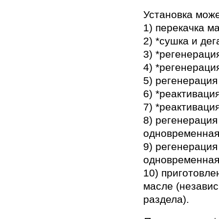
Установка мож
1) перекачка м
2) *сушка и де
3) *регенераци
4) *регенераци
5) регенерация
6) *реактиваци
7) *реактиваци
8) регенерация
одновременная 
9) регенерация
одновременная 
10) приготовл
масле (независ
раздела).