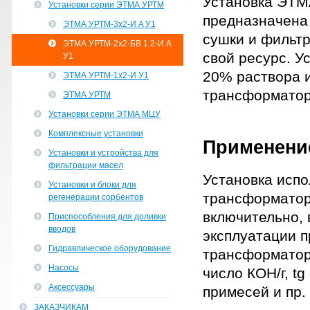
Установка ЭТМА
Установки серии ЭТМА УРТМ
предназначена 
ЭТМА УРТМ-3х2-И A У1
сушки и фильт
ЭТМА УРТМ-2х2-БВ 1.2-И А
свой ресурс. У
У1
20% раствора 
ЭТМА УРТМ-1х2-И У1
трансформатор
ЭТМА УРТМ
Установки серии ЭТМА МЦУ
Комплексные установки
Применени
Установки и устройства для
фильтрации масел
Установка исп
Установки и блоки для
трансформатор
регенерации сорбентов
включительно, 
Приспособления для доливки
вводов
эксплуатации 
Гидравлическое оборудование
трансформаторн
Насосы
число КОН/г, t
Аксессуары
примесей и пр.
ЗАКАЗЧИКАМ