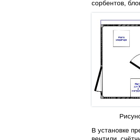
сорбентов, бло
Рисуно
В установке пр
вентили, счётч