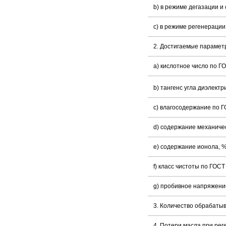
b) в режиме дегазации и
с) в режиме регенерации
2. Достигаемые парамет
a) кислотное число по ГО
b) тангенс угла диэлектр
c) влагосодержание по ГО
d) содержание механичес
e) содержание ионола, %
f) класс чистоты по ГОСТ
g) пробивное напряжение
3. Количество обрабатыв
4. Потери масла при рег