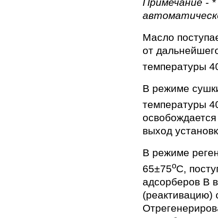
Примечание - 
автоматическо
Масло поступае
от дальнейшего
температуры 4
В режиме сушки
температуры 4
освобождается 
выход установк
В режиме реге
о
65±75
С, посту
адсорберов В в
(реактивацию) 
Отрегенериров