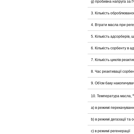
g) пробивна напруга за 
3. Кількість оброблювано
4. Втрати масла при реге
5. Кількість адсорберів, ш
6. Кількість сорбенту в ад
7. Кількість циклів реакт
8. Час реактивації сорбе
9. Об'єм баку накопичувач
10. Температура масла,
a) в режимі перекачуван
b) в режимі дегазації та
с) в режимі регенерації