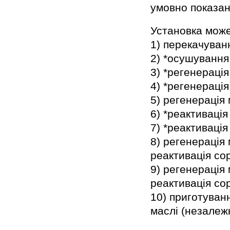
умовно показан
Установка може
1) перекачуван
2) *осушування
3) *регенерація
4) *регенераці
5) регенерація
6) *реактивація
7) *реактивація
8) регенерація
реактивація сор
9) регенерація
реактивація сор
10) приготуван
маслі (незалежн