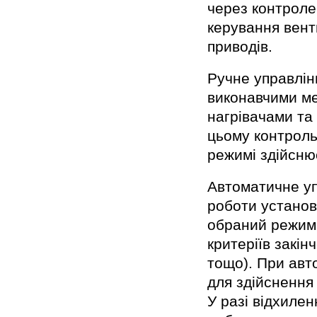
через контроле
керування вент
приводів.
Ручне управлін
виконавчими ме
нагрівачами та 
цьому контроль
режимі здійсн
Автоматичне уп
роботи установ
обраний режим 
критеріїв закін
тощо). При авт
для здійснення
У разі відхиле