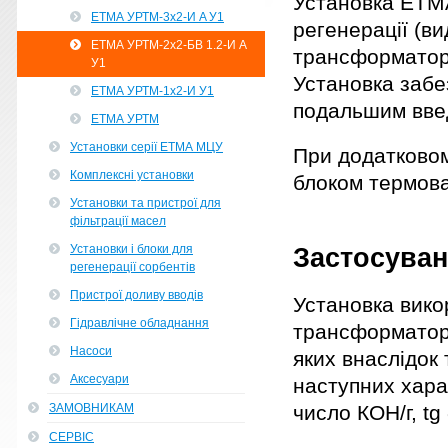
Установка ЕТМ
ЕТМА УРТМ-3х2-И A У1
регенерації (ви
ЕТМА УРТМ-2х2-БВ 1.2-И А
трансформаторн
У1
Установка забе
ЕТМА УРТМ-1х2-И У1
подальшим вве
ЕТМА УРТМ
Установки серії ЕТМА МЦУ
При додатковом
Комплексні установки
блоком термов
Установки та пристрої для
фільтрації масел
Установки і блоки для
Застосува
регенерації сорбентів
Пристрої доливу вводів
Установка вико
Гідравлічне обладнання
трансформаторі
Насоси
яких внаслідок 
Аксесуари
наступних хара
ЗАМОВНИКАМ
число КОН/г, tg
СЕРВІС