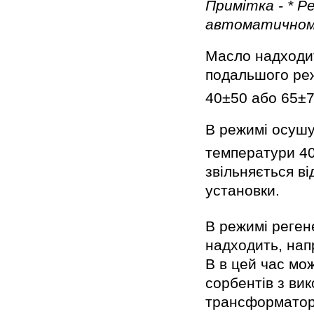
Примітка - * Р
автоматичному
Масло надходит
подальшого реж
40±50 або 65±
В режимі осушув
температури 4
звільняється ві
установки.
В режимі реген
надходить, нап
В в цей час мо
сорбентів з ви
трансформаторн