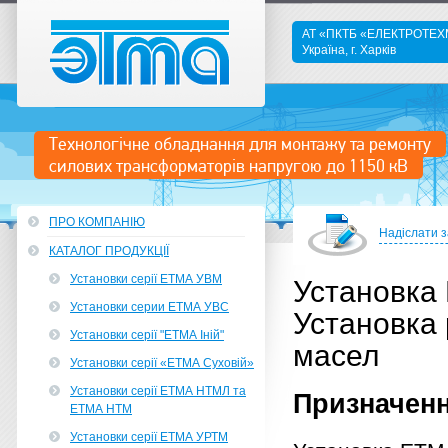
АТ «ПКТБ «ЕЛЕКТРОТЕ
Україна, г. Харків
ETMA
Технологічне обладнання для монтажу та ремонту
силових трансформаторів напругою до 1150 кВ
ПРО КОМПАНІЮ
Надіслати 
КАТАЛОГ ПРОДУКЦІЇ
Установки серії ЕТМА УВМ
Установка
Установки серии ЕТМА УВС
Установка
Установки серії "ЕТМА Іній"
масел
Установки серії «ЕТМА Суховій»
Установки серії ЕТМА НТМЛ та
Призначен
ЕТМА НТМ
Установки серії ЕТМА УРТМ