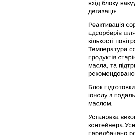
вхід блоку вак
дегазація.
Реактивація со
адсорберів шля
кількості повіт
Температура со
продуктів старі
масла, та підтр
рекомендовано
Блок підготовк
іонолу з пода
маслом.
Установка вико
контейнера.Усе
передбачено ро