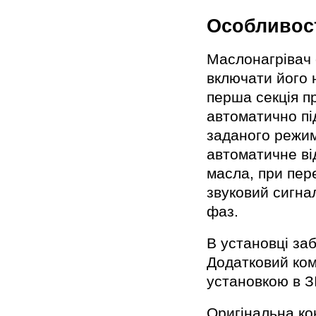
Особливост
Маслонагрівач 
включати його 
перша секція пр
автоматично пі
заданого режим
автоматичне ві
масла, при пер
звуковий сигна
фаз.
В установці за
Додатковий ком
установкою в З
Оригінальна ко