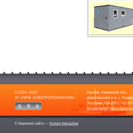
© 2001–2026
Україна, Харківська обл.,
АТ «ПКТБ «ЕЛЕКТРОТЕХМОНТАЖ»
Дергачівський р-н, с. Подвір
Тел./факс
+38 (057) 742-35
Всі контакти
|
Надіслати п
Створення сайту —
Screen Interactive