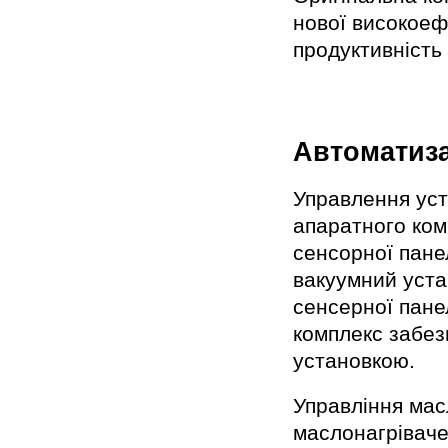
нової високоеф
продуктивніст
Автоматиза
Управлення уст
апаратного ком
сенсорної пане
вакуумний уста
сенсерної пане
комплекс забез
установкою.
Управління ма
маслонагріваче