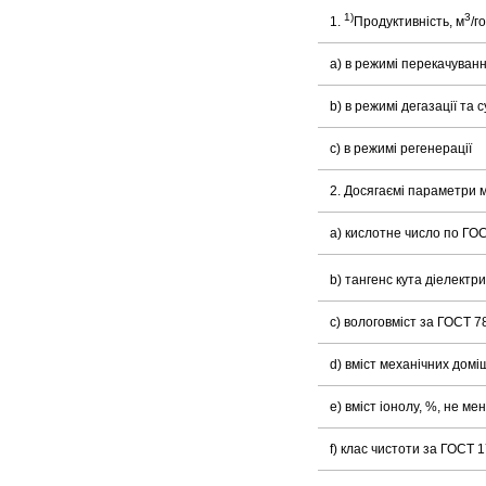
1)
3
1.
Продуктивність, м
/г
a) в режимі перекачуван
b) в режимі дегазації та
с) в режимі регенерації
2. Досягаємі параметри 
a) кислотне число по ГОС
b) тангенс кута діелектр
c) вологовміст за ГОСТ 78
d) вміст механічних доміш
e) вміст іонолу, %, не ме
f) клас чистоти за ГОСТ 