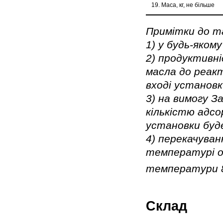
19. Маса, кг, не більше
Примітки до та
1) у будь-яком
2) продуктивн
масла до реакт
вході установк
3) на вимогу З
кількістю адсо
установки буд
4) перекачуван
температурі от
температури 
Склад