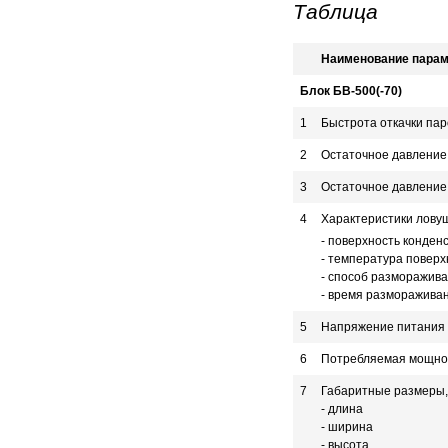
Таблица
Наименование парам
Блок БВ-500(-70)
1
Быстрота откачки пар
2
Остаточное давление 
3
Остаточное давление,
4
Характеристики лову
- поверхность конден
- температура поверх
- способ разморажив
- время размораживан
5
Напряжение питания т
6
Потребляемая мощнос
7
Габаритные размеры, 
- длина
- ширина
- высота