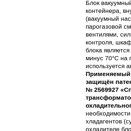
Блок вакуумный
контейнера, вн
(вакуумный на
парогазовой см
вентилями, си
контроля, шка
блока является
минус 70°С на
используется 
Применяемый 
защищён пате
№ 2569927 «Сп
трансформато
охладительног
необходимости
хладагентов (су
охладителе бл