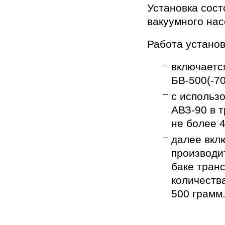
Установка сост
вакуумного нас
Работа устано
включаетс
БВ-500(-70
с использ
АВЗ-90 в 
не более 4
далее вклю
производи
баке тран
количеств
500 грамм