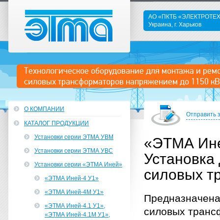
АО «ПКТБ «ЭЛЕКТРОТ
Украина, г. Харьков
ЭТМА
Технологическое оборудование для монтажа и рем
силовых трансформаторов напряжением до 1150 кВ
О КОМПАНИИ
Отправить 
КАТАЛОГ ПРОДУКЦИИ
Установки серии ЭТМА УВМ
«ЭТМА Ине
Установки серии ЭТМА УВС
Установка 
Установки серии «ЭТМА Иней»
силовых т
«ЭТМА Иней-4 У1»
«ЭТМА Иней-4М У1»
Предназначена
«ЭТМА Иней-4.1 У1»,
силовых транс
«ЭТМА Иней-4.1М У1»,