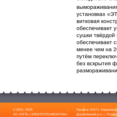
вымораживания
установках «Э
витковая конс
обеспечивает 
сушки твёрдой 
обеспечивает 
менее чем на 
путём переклю
без вскрытия 
размораживани
© 2001–2026
Украина, 62371, Харьковска
АО «ПКТБ «ЭЛЕКТРОТЕХМОНТАЖ»
Дергачёвский р-н, с. Подвор