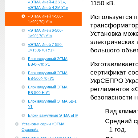
1150 кВ.
«ЭТМА Иней-4.2 У1»,
«ЭТМА Иней-4.2М У1»
Используется п
«ЭТМА Иней 4-500-
1×90(-70) У1»
трансформатор
«ЭТМА Иней 6-500-
Установка може
1×90(-70) У1»
электрических 
«ЭТМА Иней 7-550-
большого объё
1×150(-70) У1»
Блок вакуумный ЭТМА
Изготавливаетс
БВ-0(-70) У1
сертификат соо
Блок вакуумный ЭТМА
БВ-500(-70) У1
УкрСЕПРО Укра
Блок вакуумный ЭТМА
регламентов «
БВ-500-Н У1
безопасности н
Блок вакуумный ЭТМА БВ-1
У1
Вид клима
Блоки вакуумные ЭТМА БПР
Средний ср
Установки серии «ЭТМА
- 1 год.
Суховей»