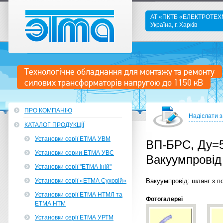
АТ «ПКТБ «ЕЛЕКТРОТЕ
Україна, г. Харків
ETMA
Технологічне обладнання для монтажу та ремонту
силових трансформаторів напругою до 1150 кВ
ПРО КОМПАНІЮ
Надіслати 
КАТАЛОГ ПРОДУКЦІЇ
Установки серії ЕТМА УВМ
ВП-БРС, Ду=
Установки серии ЕТМА УВС
Вакуумпровід
Установки серії "ЕТМА Іній"
Установки серії «ЕТМА Суховій»
Вакуумпровід: шланг з по
Установки серії ЕТМА НТМЛ та
Фотогалереї
ЕТМА НТМ
Установки серії ЕТМА УРТМ