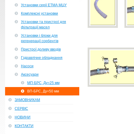
Установки серії ЕТМА МЦУ
Комплексні установки
Установки та пристрої для
фільтрації масел
Установки і блоки для
регенерації сорбентів
Пристрої доливу вводів
Гідравлічне обладнання
Насоси
Аксесуари
МП-БРС, Ду=25 мм
ВП-БРС, Ду=50 мм
ЗАМОВНИКАМ
СЕРВІС
НОВИНИ
КОНТАКТИ