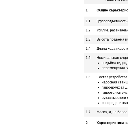
1
Общие характерис
1.1
Грузоподъёмность 
1.2
Усилие, развиваем
1.3
Высота подъёма г
1.4
Длина хода гидрот
1.5
Номинальная скоро
подъёма гидро
перемещения г
1.6
Состав устройства,
насосная станци
гидродомкрат Д
гидротолкатель
рукав высокого
распределител
1.7
Масса, кг, не более
2
Характеристики на