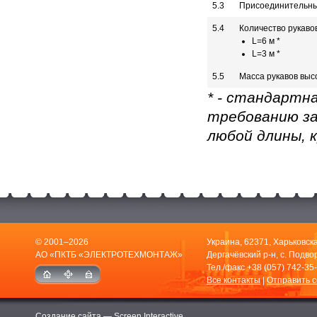
5.3
Присоединительны
5.4
Количество рукавов
L=6 м *
L=3 м *
5.5
Масса рукавов высо
* - стандартн
требованию за
любой длины, 
© 2001–2026
Украина, 62371, Харьковска
АО «ПКТБ «ЭЛЕКТРОТЕХМОНТАЖ»
Дергачёвский р-н, с. Подвор
Тел./факс
+38 (057) 742-35
Все контакты
|
Отправить 
Создание сайта —
Screen Interactive