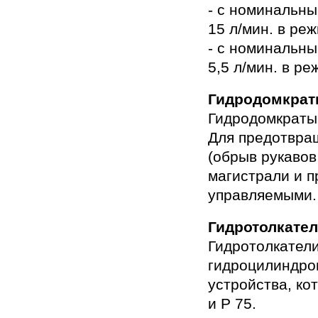
- с номинальн
15 л/мин. в ре
- с номинальн
5,5 л/мин. в р
Гидродомкра
Гидродомкраты
Для предотвра
(обрыв рукавов
магистрали и п
управляемыми.
Гидротолкате
Гидротолкатели
гидроцилиндров
устройства, ко
и Р 75.