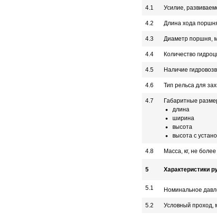
4.1
Усилие, развиваем
4.2
Длина хода поршн
4.3
Диаметр поршня, 
4.4
Количество гидроц
4.5
Наличие гидровоз
4.6
Тип рельса для за
4.7
Габаритные разме
длина
ширина
высота
высота с устан
4.8
Масса, кг, не более
5
Характеристики р
5.1
Номинальное давле
5.2
Условный проход, 