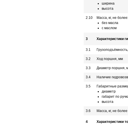
ширина
высота
2.10
Масса, кг, не более
без масла
с маслом
3
Характеристики г
3.1
Грузоподъёмность,
3.2
Ход поршня, мм
3.3
Диаметр поршня, 
3.4
Наличие гидровоз
3.5
Габаритные разме
диаметр
габарит по ручк
высота
3.6
Масса, кг, не более
4
Характеристики т