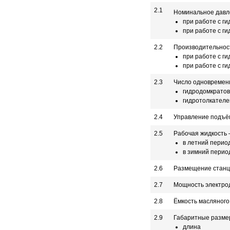
2.1
Номинальное давле
при работе с г
при работе с г
2.2
Производительность
при работе с г
при работе с г
2.3
Число одновременн
гидродомкратов
гидротолкателе
2.4
Управление подъё
2.5
Рабочая жидкость 
в летний перио
в зимний перио
2.6
Размещение стан
2.7
Мощность электрод
2.8
Ёмкость масляного 
2.9
Габаритные разме
длина