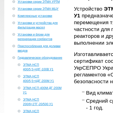
Установки серии ЭТМА УРТМ
Устройство
ЭТМ
Установки серии ЭТМА МЦУ
У1
предназначе
Комплексные установки
перемещения т
Установки и устройства для
фильтрации масел
частности для
Установки и блоки для
реакторов и др
регенерации сорбентов
выполнении эл
Приспособления для доливки
вводов
Изготавливаетс
Гидравлическое оборудование
сертификат соо
ЭТМА НСП
УкрСЕПРО Укра
400/5,5+4ДГ-100В У1
регламентов «
ЭТМА НСП
безопасности н
400/5,5+4ДГ-200М У1
ЭТМА НСП-400М-ДГ-200М
Вид клима
У1
ЭТМА НСП
Средний ср
200/9+2ТГ-20/500 У1
- 1 год.
ЭТМА НСП