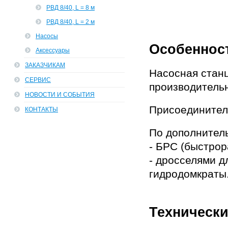
РВД 8/40, L = 8 м
РВД 8/40, L = 2 м
Насосы
Особеннос
Аксессуары
ЗАКАЗЧИКАМ
Насосная стан
СЕРВИС
производительн
НОВОСТИ И СОБЫТИЯ
Присоединител
КОНТАКТЫ
По дополнитель
- БРС (быстро
- дросселями д
гидродомкраты
Технически