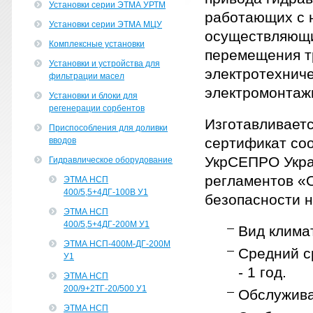
Установки серии ЭТМА УРТМ
работающих с 
Установки серии ЭТМА МЦУ
осуществляющих
Комплексные установки
перемещения т
Установки и устройства для
электротехнич
фильтрации масел
электромонтаж
Установки и блоки для
регенерации сорбентов
Изготавливаетс
Приспособления для доливки
сертификат соо
вводов
УкрСЕПРО Укра
Гидравлическое оборудование
регламентов «
ЭТМА НСП
400/5,5+4ДГ-100В У1
безопасности н
ЭТМА НСП
400/5,5+4ДГ-200М У1
Вид клима
ЭТМА НСП-400М-ДГ-200М
Средний ср
У1
- 1 год.
ЭТМА НСП
200/9+2ТГ-20/500 У1
Обслужива
ЭТМА НСП