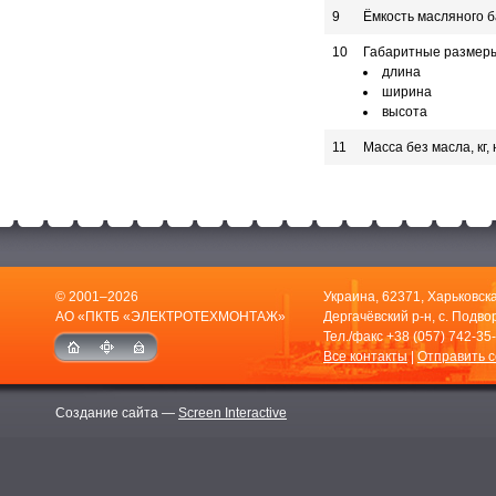
9
Ёмкость масляного б
10
Габаритные размеры,
длина
ширина
высота
11
Масса без масла, кг,
© 2001–2026
Украина, 62371, Харьковска
АО «ПКТБ «ЭЛЕКТРОТЕХМОНТАЖ»
Дергачёвский р-н, с. Подвор
Тел./факс
+38 (057) 742-35
Все контакты
|
Отправить 
Создание сайта —
Screen Interactive