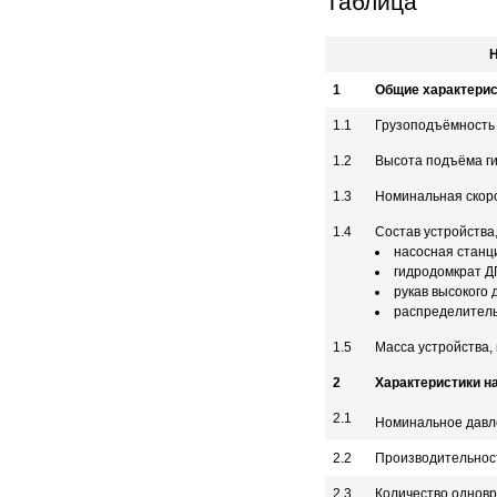
Таблица
1
Общие характерис
1.1
Грузоподъёмность 
1.2
Высота подъёма г
1.3
Номинальная скоро
1.4
Состав устройства,
насосная станци
гидродомкрат Д
рукав высокого
распределител
1.5
Масса устройства, 
2
Характеристики н
2.1
Номинальное давле
2.2
Производительност
2.3
Количество одновр