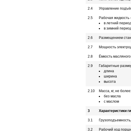
2.4
Управление подъ
2.5
Рабочая жидкость
в летний перио
в зимний перио
2.6
Размещением ста
2.7
Мощность электрод
2.8
Ёмкость масляного 
2.9
Габаритные разме
длина
ширина
высота
2.10
Масса, кг, не более
без масла
с маслом
3
Характеристики г
3.1
Грузоподъемность,
3.2
Рабочий ход поршн