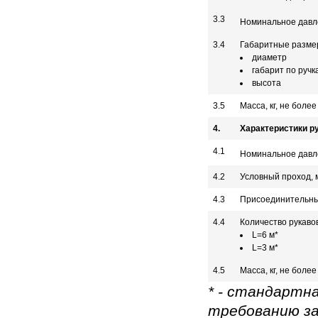
3.3
Номинальное давле
3.4
Габаритные разме
диаметр
габарит по ручк
высота
3.5
Масса, кг, не более
4.
Характеристики р
4.1
Номинальное давле
4.2
Условный проход, 
4.3
Присоединительны
4.4
Количество рукавов
L=6 м*
L=3 м*
4.5
Масса, кг, не более
* - cтандартн
требованию за