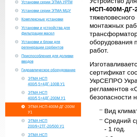
Устройство дл
Установки серии ЭТМА УРТМ
НСП-400М-ДГ-
Установки серии ЭТМА МЦУ
тяжеловесного
Комплексные установки
монтажных раб
Установки и устройства для
трансформаторо
фильтрации масел
оборудования 
Установки и блоки для
регенерации сорбентов
работ.
Приспособления для доливки
вводов
Изготавливаетс
Гидравлическое оборудование
сертификат соо
ЭТМА НСП
УкрСЕПРО Укра
400/5,5+4ДГ-100В У1
регламентов «
ЭТМА НСП
безопасности н
400/5,5+4ДГ-200М У1
ЭТМА НСП-400М-ДГ-200М
Вид клима
У1
Средний ср
ЭТМА НСП
200/9+2ТГ-20/500 У1
- 1 год.
ЭТМА НСП