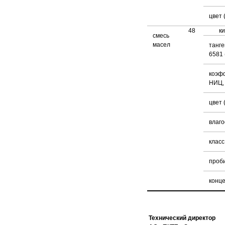
цвет
48
к
смесь
масел
танге
6581 
коэф
НИЦ,
цвет
влаго
класс
проб
конце
Технический директор