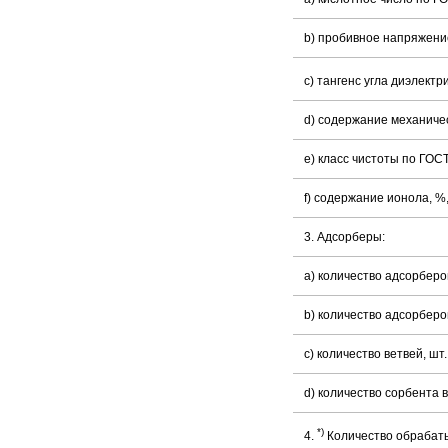
b) пробивное напряжение
c) тангенс угла диэлектр
d) содержание механичес
e) класс чистоты по ГОСТ
f) содержание ионола, %
3. Адсорберы:
a) количество адсорберов
b) количество адсорберов
c) количество ветвей, шт.
d) количество сорбента в
*)
4.
Количество обрабаты