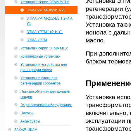
Установка ЭТМ
Установки серии ЭТМА УРТМ
регенерации (у
ЭТМА УРТМ-3х2-И A У1
трансформатор
ЭТМА УРТМ-2х2-БВ 1.2-И А
Установка такж
У1
ионола с даль
ЭТМА УРТМ-1х2-И У1
масло.
ЭТМА УРТМ
Установки серии ЭТМА МЦУ
При дополнител
Комплексные установки
блоком термов
Установки и устройства для
фильтрации масел
Установки и блоки для
Применени
регенерации сорбентов
Приспособления для доливки
Установка испо
вводов
трансформатор
Гидравлическое оборудование
включительно, 
Насосы
эксплуатации 
Аксессуары
трансформаторн
ЗАКАЗЧИКАМ