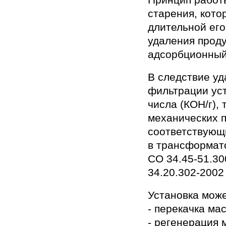
старения, кот
длительной его
удаления проду
адсорбционный
В следствие у
фильтрации ус
числа (КОН/г), 
механических п
соответствующ
в трансформато
СО 34.45-51.30
34.20.302-2002
Установка мож
- перекачка мас
- регенерация 