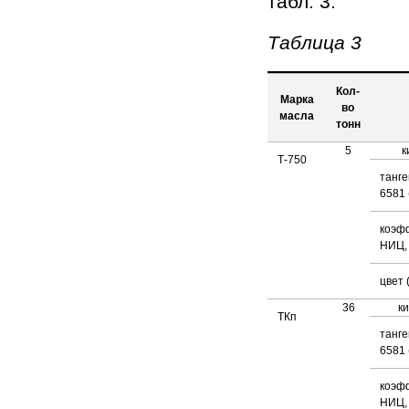
табл. 3.
Таблица 3
Кол-
Марка
во
масла
тонн
5
ки
Т-750
танге
6581 
коэф
НИЦ,
цвет
36
к
ТКп
танге
6581 
коэф
НИЦ,