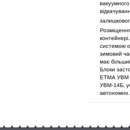
вакуумного
відкачуванн
залишковог
Розміщення
контейнері
системою ох
зимовий ча
має більши
Блоки заст
ЕТМА УВМ 
УВМ-14Б, у
автономно.