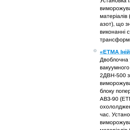
Установка 
виморожува
матеріалів 
азот), що з
виконанні с
трансформа
«ЕТМА Іній
Двоблочна 
вакуумного 
2ДВН-500 з
виморожува
блоку попе
АВЗ-90 (ЕТ
охололдженн
час. Устан
виморожува