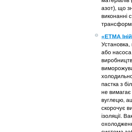
матеріалів 
азот), що з
виконанні с
трансформа
«ЕТМА Іній
Установка,
або насоса
виробництв
виморожува
холодильно
пастка з б
не вимагає
вуглецю, ац
скорочує ви
ізоляції. 
охолодженн
система за