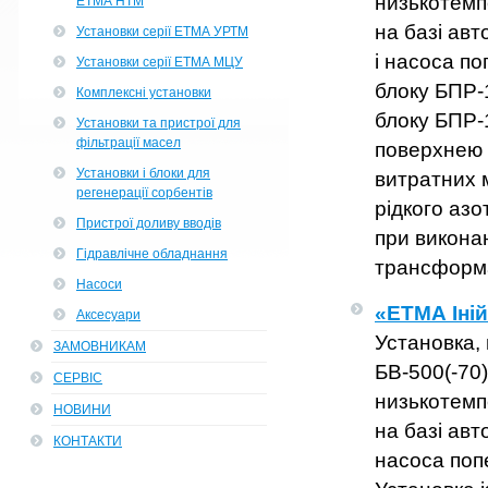
низькотем
ЕТМА НТМ
на базі ав
Установки серії ЕТМА УРТМ
і насоса п
Установки серії ЕТМА МЦУ
блоку БПР-
Комплексні установки
блоку БПР-
Установки та пристрої для
фільтрації масел
поверхнею
Установки і блоки для
витратних м
регенерації сорбентів
рідкого азо
Пристрої доливу вводів
при виконан
Гідравлічне обладнання
трансформа
Насоси
«ЕТМА Іній
Аксесуари
Установка,
ЗАМОВНИКАМ
БВ-500(-70)
СЕРВІС
низькотем
НОВИНИ
на базі ав
КОНТАКТИ
насоса поп