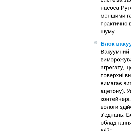
насоса Рутс
меншими га
практично в
шуму.
Блок ваку
Вакуумний 
виморожува
агрегату, 
поверхні в
вимагає вит
ацетону). 
контейнері
вологи зді
з'єднань. Б
обладнання
Іній".