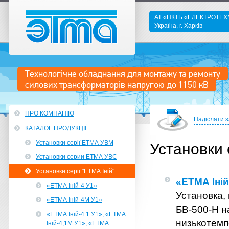
АТ «ПКТБ «ЕЛЕКТРОТЕ
Україна, г. Харків
ETMA
Технологічне обладнання для монтажу та ремонту
силових трансформаторів напругою до 1150 кВ
ПРО КОМПАНІЮ
Надіслати 
КАТАЛОГ ПРОДУКЦІЇ
Установки серії ЕТМА УВМ
Установки 
Установки серии ЕТМА УВС
Установки серії "ЕТМА Іній"
«ЕТМА Іній
«ЕТМА Іній-4 У1»
Установка,
«ЕТМА Іній-4М У1»
БВ-500-Н н
«ЕТМА Іній-4.1 У1», «ЕТМА
низькотем
Іній-4,1М У1», «ЕТМА