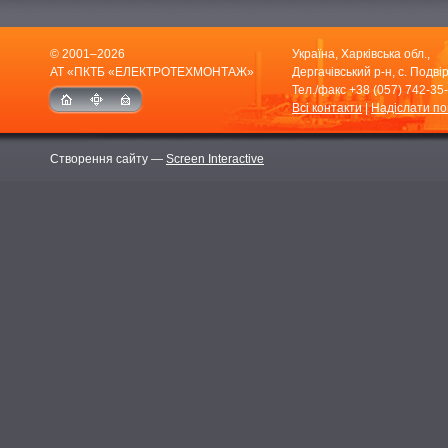
© 2001–2026
Україна, Харківська обл.,
АТ «ПКТБ «ЕЛЕКТРОТЕХМОНТАЖ»
Дергачівський р-н, с. Подвір
Тел./факс
+38 (057) 742-35
Всі контакти
|
Надіслати п
Створення сайту —
Screen Interactive