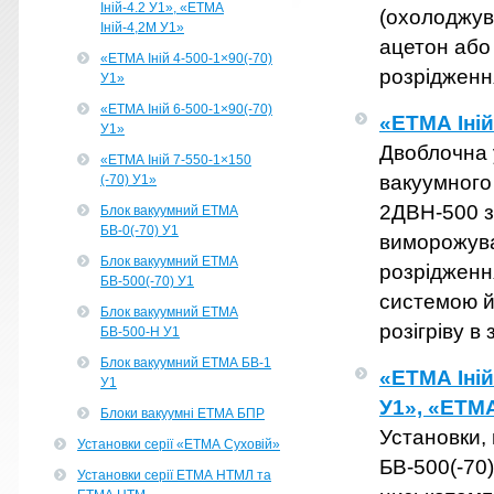
Іній-4.2 У1», «ЕТМА
(охолоджув
Іній-4,2М У1»
ацетон або
«ЕТМА Іній 4-500-1×90(-70)
розрідженн
У1»
«ЕТМА Іній 6-500-1×90(-70)
«ЕТМА Іній
У1»
Двоблочна 
«ЕТМА Іній 7-550-1×150
вакуумного
(-70) У1»
2ДВН-500 з
Блок вакуумний ЕТМА
БВ-0(-70) У1
виморожува
Блок вакуумний ЕТМА
розрідженн
БВ-500(-70) У1
системою й
Блок вакуумний ЕТМА
розігріву в
БВ-500-Н У1
Блок вакуумний ЕТМА БВ-1
«ЕТМА Іній
У1
У1», «ЕТМА
Блоки вакуумні ЕТМА БПР
Установки,
Установки серії «ЕТМА Суховій»
БВ-500(-70)
Установки серії ЕТМА НТМЛ та