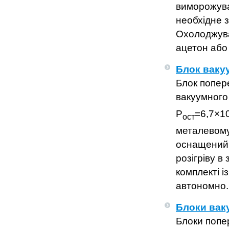
виморожува
необхідне 
Охолоджува
ацетон або 
Блок ваку
Блок попер
вакуумного
Р
=6,7×1
ост
металевому
оснащений 
розігріву в
комплекті 
автономно.
Блоки вак
Блоки попе