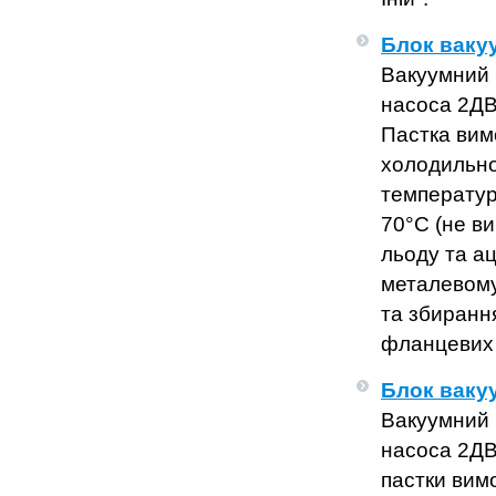
Блок ваку
Вакуумний 
насоса 2ДВ
Пастка вим
холодильно
температур
70°С (не ви
льоду та а
металевому
та збиранн
фланцевих 
Блок ваку
Вакуумний 
насоса 2ДВ
пастки вим